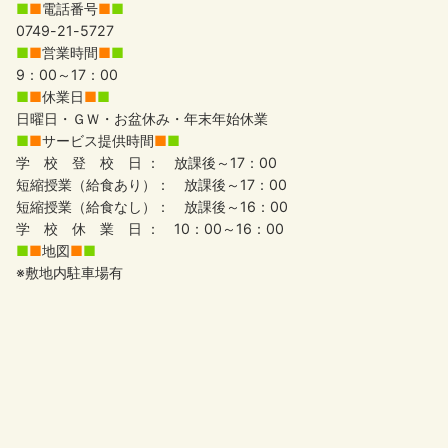
■
■
電話番号
■
■
0749-21-5727
■
■
営業時間
■
■
9：00～17：00
■
■
休業日
■
■
日曜日・ＧＷ・お盆休み・年末年始休業
■
■
サービス提供時間
■
■
学 校 登 校 日 ： 放課後～17：00
短縮授業（給食あり）： 放課後～17：00
短縮授業（給食なし）： 放課後～16：00
学 校 休 業 日 ： 10：00～16：00
■
■
地図
■
■
※敷地内駐車場有