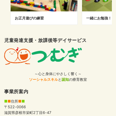
お正月遊びの練習
一緒にお勉強！
児童発達支援・放課後等デイサービス
～心と身体にやさしく響く～
ソーシャルスキル
と
認知
の療育教室
事業所案内
■
■
住所
■
■
〒522-0066
滋賀県彦根市栄町2丁目6-47