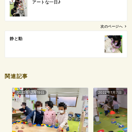
アートな一日♪
稿
ナ
ビ
ゲ
次のページへ
ー
静と動
シ
ョ
ン
関連記事
2022年12月19日
2022年1月7日