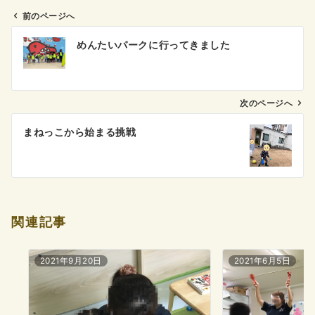
前のページへ
投
めんたいパークに行ってきました
稿
ナ
ビ
ゲ
次のページへ
ー
まねっこから始まる挑戦
シ
ョ
ン
関連記事
2021年9月20日
2021年6月5日