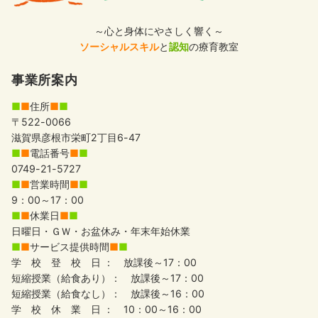
～心と身体にやさしく響く～
ソーシャルスキル
と
認知
の療育教室
事業所案内
■
■
住所
■
■
〒522-0066
滋賀県彦根市栄町2丁目6-47
■
■
電話番号
■
■
0749-21-5727
■
■
営業時間
■
■
9：00～17：00
■
■
休業日
■
■
日曜日・ＧＷ・お盆休み・年末年始休業
■
■
サービス提供時間
■
■
学 校 登 校 日 ： 放課後～17：00
短縮授業（給食あり）： 放課後～17：00
短縮授業（給食なし）： 放課後～16：00
学 校 休 業 日 ： 10：00～16：00