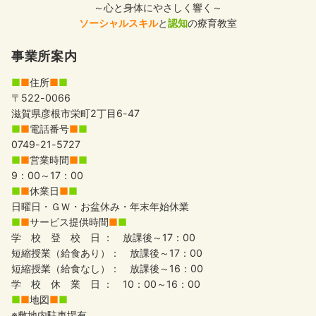
～心と身体にやさしく響く～
ソーシャルスキル
と
認知
の療育教室
事業所案内
■
■
住所
■
■
〒522-0066
滋賀県彦根市栄町2丁目6-47
■
■
電話番号
■
■
0749-21-5727
■
■
営業時間
■
■
9：00～17：00
■
■
休業日
■
■
日曜日・ＧＷ・お盆休み・年末年始休業
■
■
サービス提供時間
■
■
学 校 登 校 日 ： 放課後～17：00
短縮授業（給食あり）： 放課後～17：00
短縮授業（給食なし）： 放課後～16：00
学 校 休 業 日 ： 10：00～16：00
■
■
地図
■
■
※敷地内駐車場有