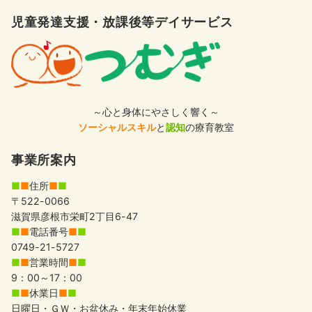
児童発達支援・放課後等デイサービス
～心と身体にやさしく響く～
ソーシャルスキル
と
認知
の療育教室
事業所案内
■
■
住所
■
■
〒522-0066
滋賀県彦根市栄町2丁目6-47
■
■
電話番号
■
■
0749-21-5727
■
■
営業時間
■
■
9：00～17：00
■
■
休業日
■
■
日曜日・ＧＷ・お盆休み・年末年始休業