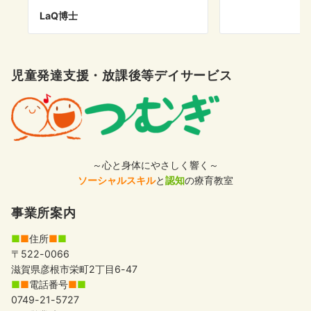
LaQ博士
児童発達支援・放課後等デイサービス
～心と身体にやさしく響く～
ソーシャルスキル
と
認知
の療育教室
事業所案内
■
■
住所
■
■
〒522-0066
滋賀県彦根市栄町2丁目6-47
■
■
電話番号
■
■
0749-21-5727