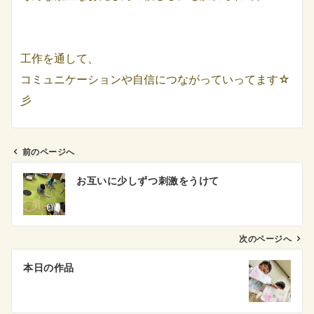
工作を通して、
コミュニケーションや自信につながっていってます☆
彡
前のページへ
投
お互いに少しずつ刺激をうけて
稿
ナ
ビ
ゲ
次のページへ
ー
本日の作品
シ
ョ
ン