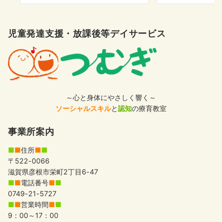
児童発達支援・放課後等デイサービス
～心と身体にやさしく響く～
ソーシャルスキル
と
認知
の療育教室
事業所案内
■
■
住所
■
■
〒522-0066
滋賀県彦根市栄町2丁目6-47
■
■
電話番号
■
■
0749-21-5727
■
■
営業時間
■
■
9：00～17：00