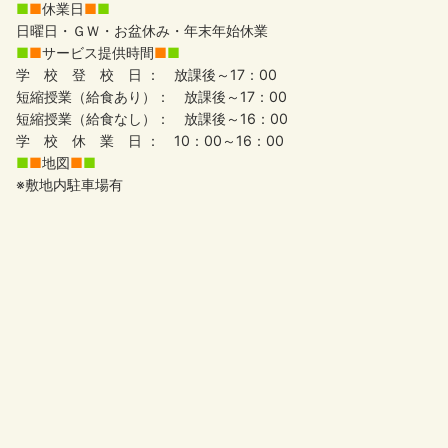
■
■
休業日
■
■
日曜日・ＧＷ・お盆休み・年末年始休業
■
■
サービス提供時間
■
■
学 校 登 校 日 ： 放課後～17：00
短縮授業（給食あり）： 放課後～17：00
短縮授業（給食なし）： 放課後～16：00
学 校 休 業 日 ： 10：00～16：00
■
■
地図
■
■
※敷地内駐車場有