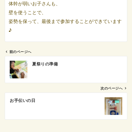
体幹が弱いお子さんも、
壁を使うことで、
姿勢を保って、最後まで参加することができています
♪
前のページへ
投
夏祭りの準備
稿
ナ
ビ
ゲ
次のページへ
ー
お手伝いの日
シ
ョ
ン