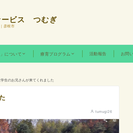
サービス つむぎ
 ｜彦根市
活動報告
お問
ぎ」について
療育プログラム
大学生のお兄さんが来てくれました
た
tumugi26