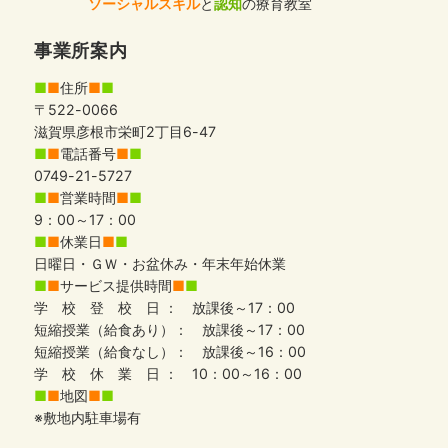
ソーシャルスキル
と
認知
の療育教室
事業所案内
■
■
住所
■
■
〒522-0066
滋賀県彦根市栄町2丁目6-47
■
■
電話番号
■
■
0749-21-5727
■
■
営業時間
■
■
9：00～17：00
■
■
休業日
■
■
日曜日・ＧＷ・お盆休み・年末年始休業
■
■
サービス提供時間
■
■
学 校 登 校 日 ： 放課後～17：00
短縮授業（給食あり）： 放課後～17：00
短縮授業（給食なし）： 放課後～16：00
学 校 休 業 日 ： 10：00～16：00
■
■
地図
■
■
※敷地内駐車場有