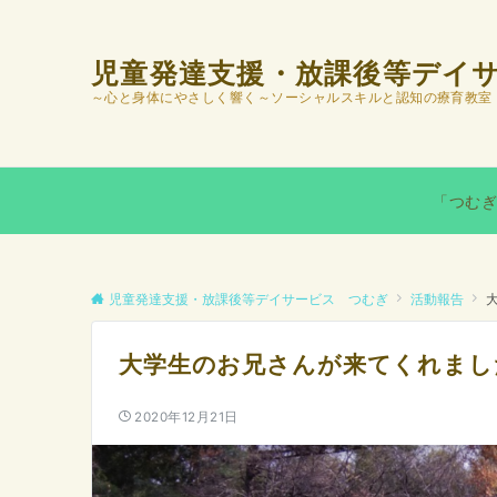
児童発達支援・放課後等デイ
～心と身体にやさしく響く～ソーシャルスキルと認知の療育教室
「つむ
児童発達支援・放課後等デイサービス つむぎ
活動報告
大学生のお兄さんが来てくれまし
2020年12月21日